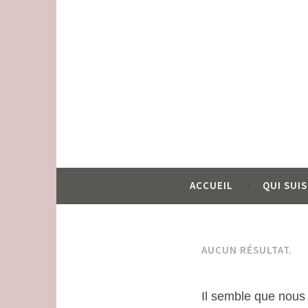
Accéder
au
contenu
principal
Educatrice comportementaliste canin en
Bien avec son ch
ACCUEIL
QUI SUIS
AUCUN RÉSULTAT.
Il semble que nous