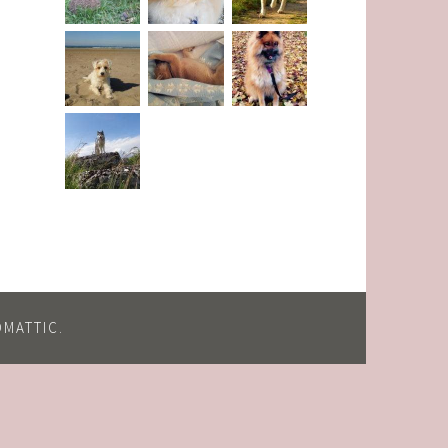
OMATTIC
.