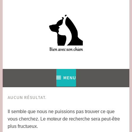
Accéder
au
contenu
principal
Educatrice comportementaliste canin en Vendée (85)
Bien avec son chien
MENU
AUCUN RÉSULTAT.
Il semble que nous ne puissions pas trouver ce que
vous cherchez. Le moteur de recherche sera peut-être
plus fructueux.